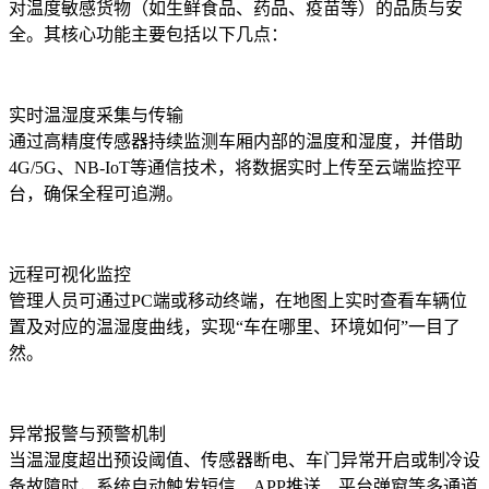
对温度敏感货物（如生鲜食品、药品、疫苗等）的品质与安
全。其核心功能主要包括以下几点：
实时温湿度采集与传输
通过高精度传感器持续监测车厢内部的温度和湿度，并借助
4G/5G
、
NB-IoT
等通信技术，将数据实时上传至云端监控平
台，确保全程可追溯。
远程可视化监控
管理人员可通过
PC
端或移动终端，在地图上实时查看车辆位
置及对应的温湿度曲线，实现
“
车在哪里、环境如何
”
一目了
然。
异常报警与预警机制
当温湿度超出预设阈值、传感器断电、车门异常开启或制冷设
备故障时，系统自动触发短信、
APP
推送、平台弹窗等多通道