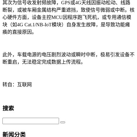
其次为信号收发射频故障，
GPS
或
4G
天线因振动松动、线路
断裂，或被车厢金属结构严重遮挡，致使信号微弱或中断。核
心硬件方面，设备主控
MCU
因程序跑飞死机，或专用通信模
块（如
4G Cat.1/NB-IoT
模块）自身发生故障，是导致功能瘫
痪的直接原因。
此外，车载电源的电压剧烈波动或瞬时中断，极易引发设备不
断重启，无法稳定完成数据上传流程。
转自：互联网
搜索
新闻分类