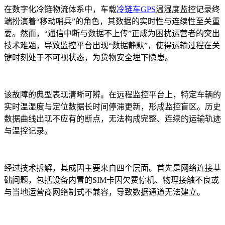
在数字化冷链物流体系中，车载
冷链车GPS
温湿度监控记录终
端扮演着
“
移动哨兵
”
的角色，其数据的实时性与连续性至关重
要。然而，
“
通信中断与数据不上传
”
正成为困扰运营者的突出
技术难题，导致监控平台出现
“
数据静默
”
，使得运输过程在关
键时刻处于不可视状态，为货物安全埋下隐患。
该故障的典型表现清晰可辨。在远程监控平台上，特定车辆的
实时温湿度与定位数据长时间停滞更新，形成监控盲区。历史
数据曲线出现不应有的断点，无法构成完整、连续的运输轨迹
与温控记录。
经过技术拆解，其成因主要来自四个层面。首先是网络连接基
础问题，包括设备内置的
SIM
卡因欠费停机、物理接触不良或
与当地运营商网络制式不兼容，导致数据通道无法建立。